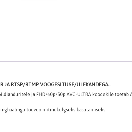
DR JA RTSP/RTMP VOOGESITUSE/ÜLEKANDEGA..
pildianduritele ja FHD/60p/50p AVC-ULTRA koodekile toetab A
ringhäälingu töövoo mitmekülgseks kasutamiseks.