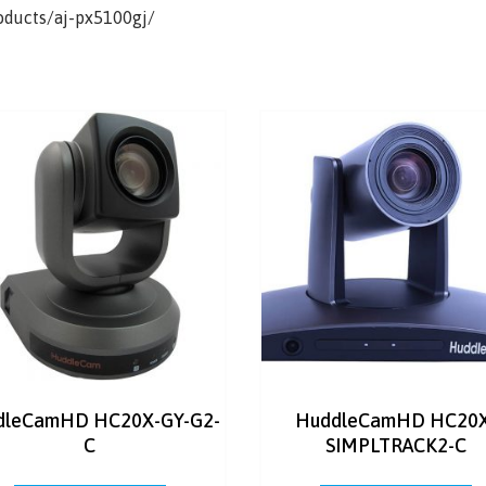
roducts/aj-px5100gj/
dleCamHD HC20X-GY-G2-
HuddleCamHD HC20X
C
SIMPLTRACK2-C