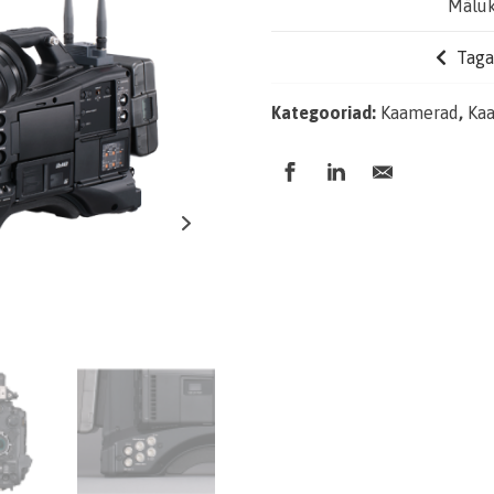
Mäluk
Tagas
Kategooriad:
Kaamerad
,
Kaa