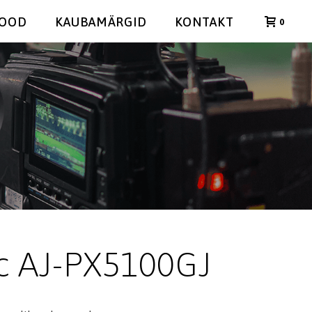
POOD
KAUBAMÄRGID
KONTAKT
0
c AJ-PX5100GJ