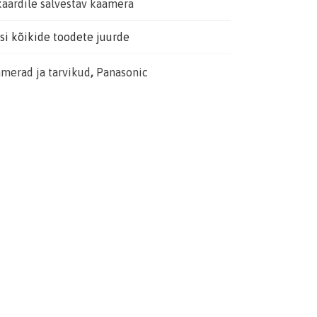
aardile salvestav kaamera
i kõikide toodete juurde
merad ja tarvikud
,
Panasonic