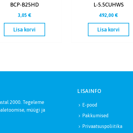
BCP-B25HD
L-5.5CUHWS
3,05
€
492,00
€
Lisa korvi
Lisa korvi
LISAINFO
aastal 2000. Tegeleme
E-pood
aaletoomise, müügi ja
Pakkumised
Privaatsuspoliitika