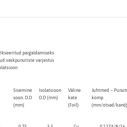
fikseeritud paigaldamiseks
ud vaskpunutiste varjestus
olatsioon
G
Sisemine
Isolatsioon
Väline
Juhtmed – Punut
soon. O.D
O.D (mm)
kate
komp.
(mm)
(Foil)
(mm/otsad/kandj
1
0.75
3,3
Cu
0.12TA/8/16