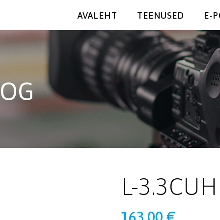
AVALEHT
TEENUSED
E-
OOG
L-3.3CU
163,00
€