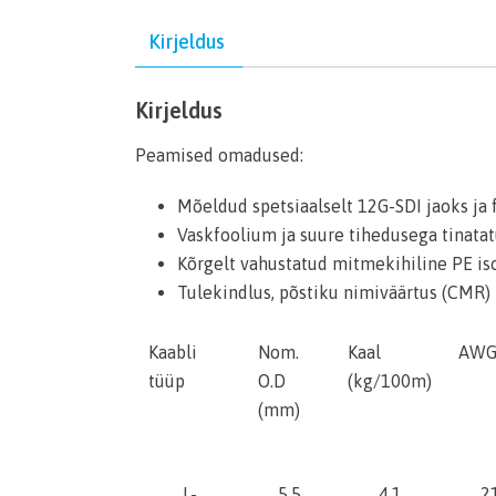
Kirjeldus
Kirjeldus
Peamised omadused:
Mõeldud spetsiaalselt 12G-SDI jaoks ja 
Vaskfoolium ja suure tihedusega tinatat
Kõrgelt vahustatud mitmekihiline PE is
Tulekindlus, põstiku nimiväärtus (CMR)
Kaabli
Nom.
Kaal
AW
tüüp
O.D
(kg/100m)
(mm)
L-
5,5
4,1
2