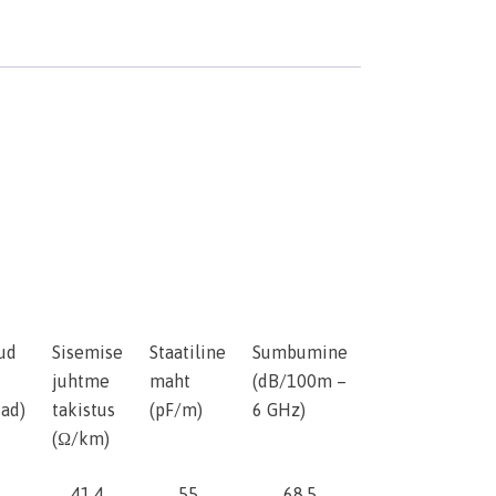
ud
Sisemise
Staatiline
Sumbumine
juhtme
maht
(dB/100m –
ad)
takistus
(pF/m)
6 GHz)
(Ω/km)
41.4
55
68.5