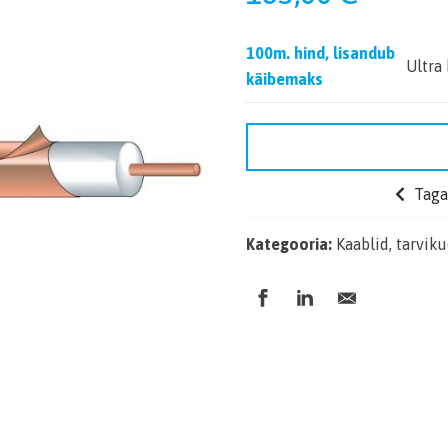
100m. hind, lisandub
Ultra
käibemaks
Tagas
Kategooria:
Kaablid, tarvik