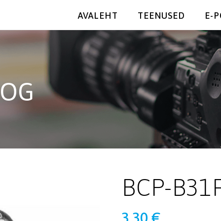
AVALEHT
TEENUSED
E-
OOG
BCP-B31
3,30
€