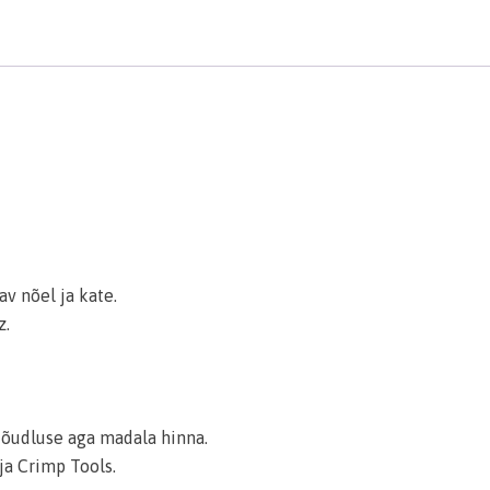
v nõel ja kate.
z.
 jõudluse aga madala hinna.
ja Crimp Tools.