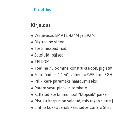
Kirjeldus
Kirjeldus
● Vastavuses SMPTE 424M ja 292M.
● Digitaalne video.
● Testimisseadmed.
● Satelliidi päised.
● TELKOM.
● Tõeline 75 oomine konstruktsioon, pigistata
● Suur jõudlus 1,1 või vähem VSWR kuni 3GH
● Pikk kere paremaks haardumiseks.
● Parem vastupidavus tõmbele.
● Kullatud keskmine nõel “klõpsab” paika.
● Pistiku korpus on valatud, mis tagab suure
● Lihtne kokkupanek kasutades Canare Strip 