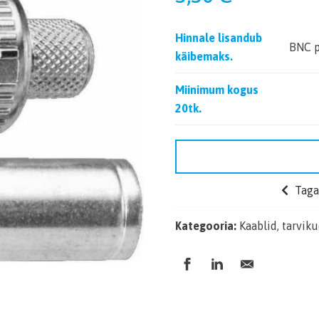
Hinnale lisandub
BNC p
käibemaks.
Miinimum kogus
20tk.
Tagas
Kategooria:
Kaablid, tarvik