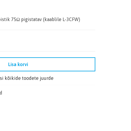
istik 75Ω pigistatav (kaablile L-3CFW)
Lisa korvi
i kõikide toodete juurde
ud