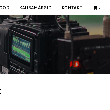
POOD
KAUBAMÄRGID
KONTAKT
0
F