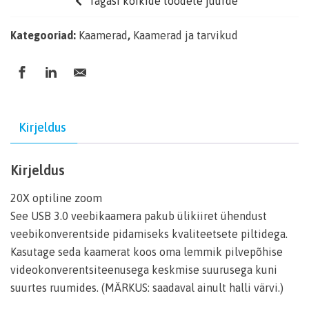
Tagasi kõikide toodete juurde
Kategooriad:
Kaamerad
,
Kaamerad ja tarvikud
Kirjeldus
Kirjeldus
20X optiline zoom
See USB 3.0 veebikaamera pakub ülikiiret ühendust
veebikonverentside pidamiseks kvaliteetsete piltidega.
Kasutage seda kaamerat koos oma lemmik pilvepõhise
videokonverentsiteenusega keskmise suurusega kuni
suurtes ruumides. (MÄRKUS: saadaval ainult halli värvi.)