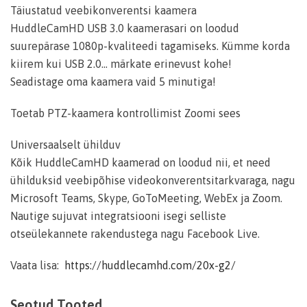
Täiustatud veebikonverentsi kaamera
HuddleCamHD USB 3.0 kaamerasari on loodud
suurepärase 1080p-kvaliteedi tagamiseks. Kümme korda
kiirem kui USB 2.0… märkate erinevust kohe!
Seadistage oma kaamera vaid 5 minutiga!
Toetab PTZ-kaamera kontrollimist Zoomi sees
Universaalselt ühilduv
Kõik HuddleCamHD kaamerad on loodud nii, et need
ühilduksid veebipõhise videokonverentsitarkvaraga, nagu
Microsoft Teams, Skype, GoToMeeting, WebEx ja Zoom.
Nautige sujuvat integratsiooni isegi selliste
otseülekannete rakendustega nagu Facebook Live.
Vaata lisa:
https://huddlecamhd.com/20x-g2/
Seotud Tooted