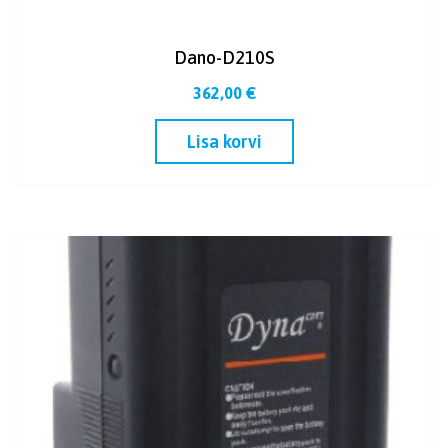
Dano-D210S
362,00
€
Lisa korvi