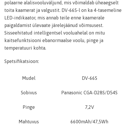
polaarne alalisvooluväljund, mis võimaldab üheaegselt
toita kaamerat ja valgustit. DV-66S-l on ka 4-tasemeline
LED-indikaator, mis annab teile enne kaamerale
paigaldamist ülevaate järelejäänud võimsusest.
Sisseehitatud intelligentsel vooluahelal on mitu
kaitsefunktsiooni ebanormaalse voolu, pinge ja
temperatuuri kohta.
Spetsifikatsioon:
Mudel
DV-66S
Sobivus
Panasonic CGA-D28S/D54S
Pinge
7,2V
Mahtuvus
6600mAh/47,5Wh