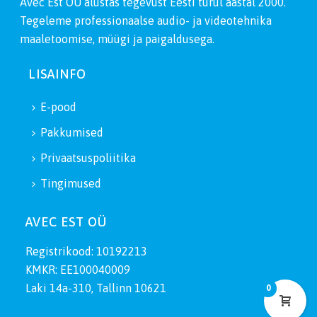
Avec Est OÜ alustas tegevust Eesti turul aastal 2000.
Tegeleme professionaalse audio- ja videotehnika
maaletoomise, müügi ja paigaldusega.
LISAINFO
E-pood
Pakkumised
Privaatsuspoliitika
Tingimused
AVEC EST OÜ
Registrikood: 10192213
KMKR: EE100040009
Laki 14a-310, Tallinn 10621
0