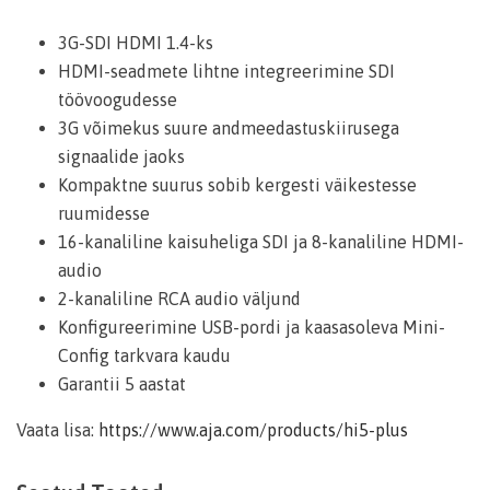
3G-SDI HDMI 1.4-ks
HDMI-seadmete lihtne integreerimine SDI
töövoogudesse
3G võimekus suure andmeedastuskiirusega
signaalide jaoks
Kompaktne suurus sobib kergesti väikestesse
ruumidesse
16-kanaliline kaisuheliga SDI ja 8-kanaliline HDMI-
audio
2-kanaliline RCA audio väljund
Konfigureerimine USB-pordi ja kaasasoleva Mini-
Config tarkvara kaudu
Garantii 5 aastat
Vaata lisa:
https://www.aja.com/products/hi5-plus