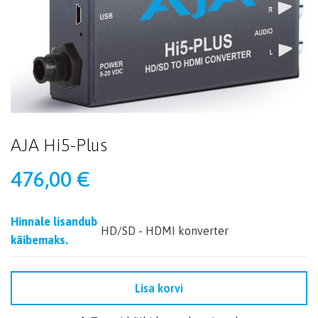
AJA Hi5-Plus
476,00
€
Hinnale lisandub
HD/SD - HDMI konverter
käibemaks.
Lisa korvi