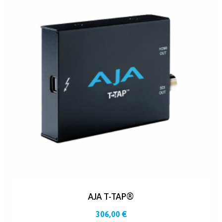
AJA T-TAP®
306,00
€