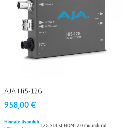
AJA Hi5-12G
958,00
€
Hinnale lisandub
12G-SDI-st HDMI 2.0 muundurid