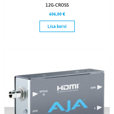
12G-CROSS
606,00
€
Lisa korvi