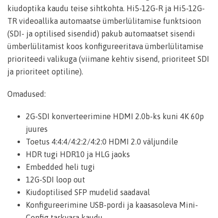
kiudoptika kaudu teise sihtkohta. Hi5-12G-R ja Hi5-12G-
TR videoallika automaatse ümberlülitamise funktsioon
(SDI- ja optilised sisendid) pakub automaatset sisendi
ümberlülitamist koos konfigureeritava ümberlülitamise
prioriteedi valikuga (viimane kehtiv sisend, prioriteet SDI
ja prioriteet optiline).
Omadused:
2G-SDI konverteerimine HDMI 2.0b-ks kuni 4K 60p
juures
Toetus 4:4:4/4:2:2/4:2:0 HDMI 2.0 väljundile
HDR tugi HDR10 ja HLG jaoks
Embedded heli tugi
12G-SDI loop out
Kiudoptilised SFP mudelid saadaval
Konfigureerimine USB-pordi ja kaasasoleva Mini-
Config tarkvara kaudu