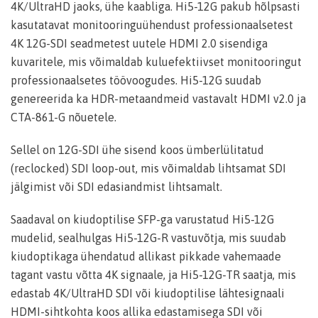
4K/UltraHD jaoks, ühe kaabliga. Hi5-12G pakub hõlpsasti
kasutatavat monitooringuühendust professionaalsetest
4K 12G-SDI seadmetest uutele HDMI 2.0 sisendiga
kuvaritele, mis võimaldab kuluefektiivset monitooringut
professionaalsetes töövoogudes. Hi5-12G suudab
genereerida ka HDR-metaandmeid vastavalt HDMI v2.0 ja
CTA-861-G nõuetele.
Sellel on 12G-SDI ühe sisend koos ümberlülitatud
(reclocked) SDI loop-out, mis võimaldab lihtsamat SDI
jälgimist või SDI edasiandmist lihtsamalt.
Saadaval on kiudoptilise SFP-ga varustatud Hi5-12G
mudelid, sealhulgas Hi5-12G-R vastuvõtja, mis suudab
kiudoptikaga ühendatud allikast pikkade vahemaade
tagant vastu võtta 4K signaale, ja Hi5-12G-TR saatja, mis
edastab 4K/UltraHD SDI või kiudoptilise lähtesignaali
HDMI-sihtkohta koos allika edastamisega SDI või